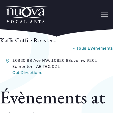
Kaffa Coffee Roasters
« Tous Évènements
Address
10920 88 Ave NW, 10920 88ave nw #201
Edmonton
,
AB
T6G 0Z1
Get Directions
Évènements at