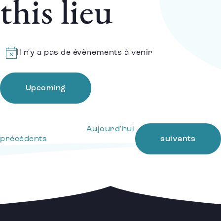
this lieu
Il n'y a pas de évènements à venir
Notice
Upcoming
Choisir
la
date.
Aujourd'hui
Évènements
Évènements
précédents
suivants